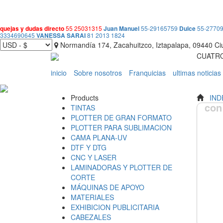
quejas y dudas directo
55 25031315
Juan Manuel
55-29165759
Dulce
55-2770
3334690645
VANESSA SARAI
81 2013 1824
Normandía 174, Zacahuitzco, Iztapalapa, 09440 C
CUATRO
inicio
Sobre nosotros
Franquicias
ultimas noticias
Products
IND
con
TINTAS
PLOTTER DE GRAN FORMATO
PLOTTER PARA SUBLIMACION
CAMA PLANA-UV
DTF Y DTG
CNC Y LASER
LAMINADORAS Y PLOTTER DE
CORTE
MÁQUINAS DE APOYO
MATERIALES
EXHIBICION PUBLICITARIA
CABEZALES