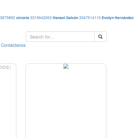
13875892
victoria
3315642002
Hansel Galván
3347514110
Evelyn Hernández
Contactanos
pos;