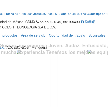
9333
Diana
55-12689535
Josue
55-39022599
Anel
55-48987173
Guadalupe
56-
iudad de México, CDMX
55 5530-1349, 5519-5490
 COLOR TECNOLOGIA S.A DE C.V.
productos
Area de servicio
Oportunidad del trabajo
Sucursales
Somos una empresa Joven, Audaz, Entusiasta,
EX
/ ACCESORIOS / Manguera
 mucha Experiencia Tenemos los mejores equi