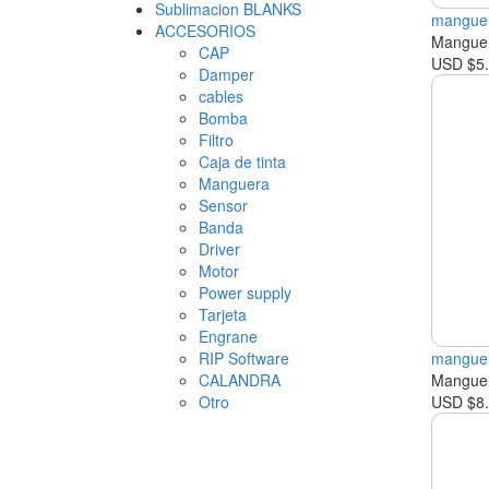
Sublimacion BLANKS
manguer
ACCESORIOS
Mangue
CAP
USD $5
Damper
cables
Bomba
Filtro
Caja de tinta
Manguera
Sensor
Banda
Driver
Motor
Power supply
Tarjeta
Engrane
RIP Software
manguer
CALANDRA
Mangue
Otro
USD $8