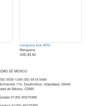
manguera 6x4-4EN1
Manguera
USD $5.80
UDAD DE MEXICO
55) 5530-1349 (55) 5519-5490
ormandía 174, Zacahuitzco, Iztapalapa, 09440
udad de México, CDMX
uejas 01(55)-90275386
actura 01(55)-90275385