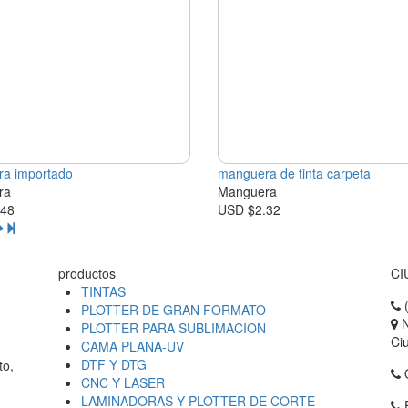
a importado
manguera de tinta carpeta
ra
Manguera
.48
USD $2.32
productos
CI
TINTAS
(
PLOTTER DE GRAN FORMATO
N
PLOTTER PARA SUBLIMACION
Ci
CAMA PLANA-UV
DTF Y DTG
to,
Q
CNC Y LASER
LAMINADORAS Y PLOTTER DE CORTE
F