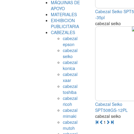
MÁQUINAS DE
APOYO
Cabezal Seiko SPT5
MATERIALES
-35pl
EXHIBICION
cabezal seiko
PUBLICITARIA
CABEZALES
cabezal
epson
cabezal
seiko
cabezal
konica
cabezal
xaar
cabezal
toshiba
cabezal
ricoh
Cabezal Seiko
cabezal
SPT508GS-12PL
mimaki
cabezal seiko
cabezal
1
mutoh