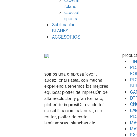
cabezal
roland
cabezal
spectra
Sublimacion
BLANKS
ACCESORIOS
produc
TI
PL
FO
somos una empresa joven,
PL
audaz, entusiasta, con mucha
SU
experiencia tenemos los mejores
CA
equipos; plotter de impresiÓn de
DT
alta resolucion y gran formato,
CN
plotter de impresiÓn uv, plotter
LA
de sublimacion, calandra, cnc
PL
router, plotter de corte,
MÁ
laminadoras, planchas etc.
MA
EX