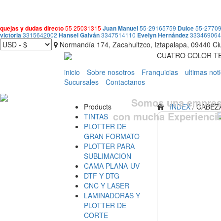
quejas y dudas directo
55 25031315
Juan Manuel
55-29165759
Dulce
55-2770
victoria
3315642002
Hansel Galván
3347514110
Evelyn Hernández
33346906
Normandía 174, Zacahuitzco, Iztapalapa, 09440 C
CUATRO COLOR TEC
inicio
Sobre nosotros
Franquicias
ultimas noti
Sucursales
Contactanos
Somos una empresa
Products
INDEX
/ CABEZA
con mucha Experienci
TINTAS
PLOTTER DE
GRAN FORMATO
PLOTTER PARA
SUBLIMACION
CAMA PLANA-UV
DTF Y DTG
CNC Y LASER
LAMINADORAS Y
PLOTTER DE
CORTE