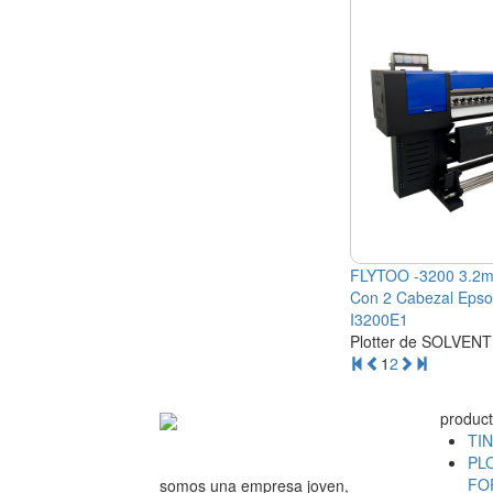
FLYTOO -3200 3.2
Con 2 Cabezal Eps
I3200E1
Plotter de SOLVEN
1
2
produc
TI
PL
FO
somos una empresa joven,