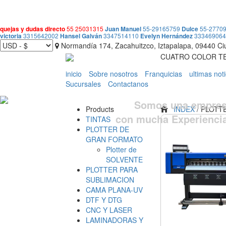
quejas y dudas directo
55 25031315
Juan Manuel
55-29165759
Dulce
55-2770
victoria
3315642002
Hansel Galván
3347514110
Evelyn Hernández
33346906
Normandía 174, Zacahuitzco, Iztapalapa, 09440 C
CUATRO COLOR TEC
inicio
Sobre nosotros
Franquicias
ultimas noti
Sucursales
Contactanos
Somos una empresa
Products
INDEX
/ PLOTTE
con mucha Experienci
TINTAS
PLOTTER DE
GRAN FORMATO
Plotter de
SOLVENTE
PLOTTER PARA
SUBLIMACION
CAMA PLANA-UV
DTF Y DTG
CNC Y LASER
LAMINADORAS Y