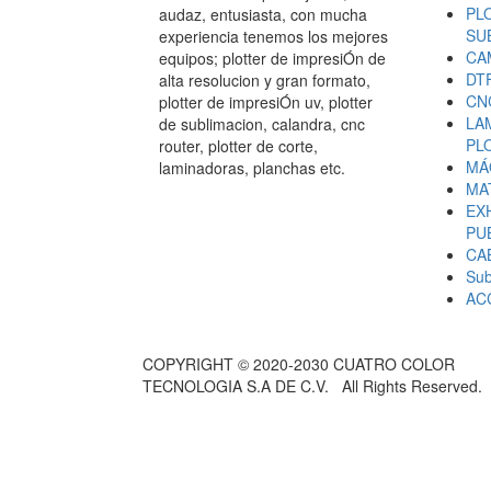
PL
audaz, entusiasta, con mucha
SU
experiencia tenemos los mejores
CA
equipos; plotter de impresiÓn de
DT
alta resolucion y gran formato,
CN
plotter de impresiÓn uv, plotter
LA
de sublimacion, calandra, cnc
PL
router, plotter de corte,
MÁ
laminadoras, planchas etc.
MA
EX
PU
CA
Sub
AC
COPYRIGHT © 2020-2030 CUATRO COLOR
TECNOLOGIA S.A DE C.V. All Rights Reserved.