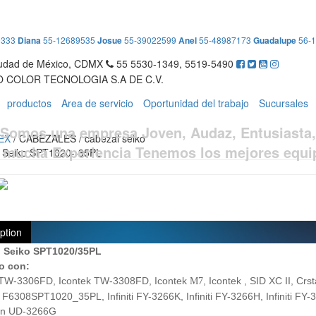
9333
Diana
55-12689535
Josue
55-39022599
Anel
55-48987173
Guadalupe
56-
iudad de México, CDMX
55 5530-1349, 5519-5490
 COLOR TECNOLOGIA S.A DE C.V.
productos
Area de servicio
Oportunidad del trabajo
Sucursales
Somos una empresa Joven, Audaz, Entusiasta,
EX
/ CABEZALES / cabezal seiko
 mucha Experiencia Tenemos los mejores equi
 Seiko SPT1020--35PL
ption
 Seiko SPT1020/35PL
o con:
 TW-3306FD, Icontek TW-3308FD, Icontek
, Icontek , SID XC II, C
M7
t F6308SPT1020_35PL, Infiniti FY-3266K, Infiniti FY-3266H, Infiniti FY
on UD-3266G