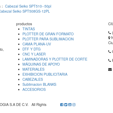
us：
Cabezal Seiko SPT510--50pl
Cabezal Seiko SPT508GS-12PL
productos
CI
TINTAS
(
PLOTTER DE GRAN FORMATO
N
PLOTTER PARA SUBLIMACION
Ci
CAMA PLANA-UV
DTF Y DTG
to,
Q
CNC Y LASER
LAMINADORAS Y PLOTTER DE CORTE
F
MÁQUINAS DE APOYO
MATERIALES
EXHIBICION PUBLICITARIA
CABEZALES
Sublimacion BLANKS
ACCESORIOS
A S.A DE C.V. All Rights