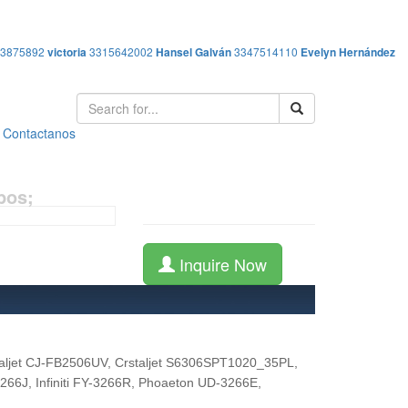
13875892
victoria
3315642002
Hansel Galván
3347514110
Evelyn Hernández
Contactanos
pos;
Inquire Now
rstaljet CJ-FB2506UV, Crstaljet S6306SPT1020_35PL,
-3266J, Infiniti FY-3266R, Phoaeton UD-3266E,