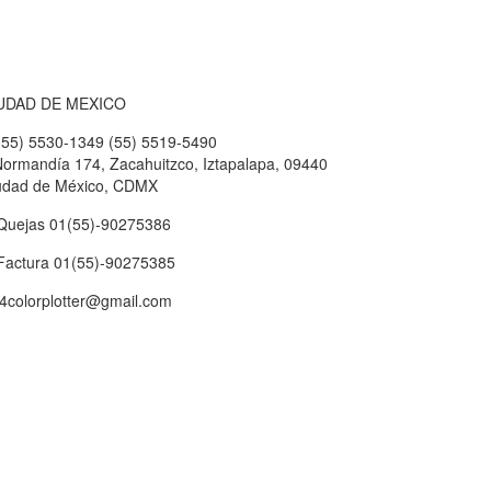
UDAD DE MEXICO
55) 5530-1349 (55) 5519-5490
ormandía 174, Zacahuitzco, Iztapalapa, 09440
udad de México, CDMX
uejas 01(55)-90275386
actura 01(55)-90275385
4colorplotter@gmail.com