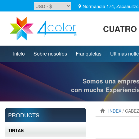
Normandía 174, Zacahuitzc
CUATRO 
inicio
Sobre nosotros
Franquicias
ultimas noti
Somos una empresa
con mucha Experienci
INDEX
/ CABEZA
PRODUCTS
TINTAS