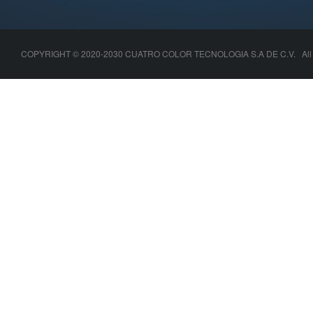
COPYRIGHT © 2020-2030 CUATRO COLOR TECNOLOGIA S.A DE C.V. All R